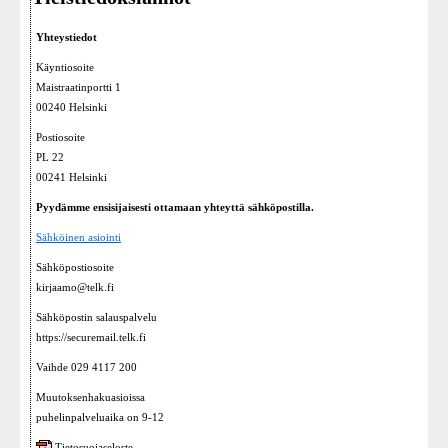
Yhteystiedot
Käyntiosoite
Maistraatinportti 1
00240 Helsinki
Postiosoite
PL 22
00241 Helsinki
Pyydämme ensisijaisesti ottamaan yhteyttä sähköpostilla.
Sähköinen asiointi
Sähköpostiosoite
kirjaamo@telk.fi
Sähköpostin salauspalvelu
https://securemail.telk.fi
Vaihde 029 4117 200
Muutoksenhakuasioissa
puhelinpalveluaika on 9-12
Tietosuojaseloste