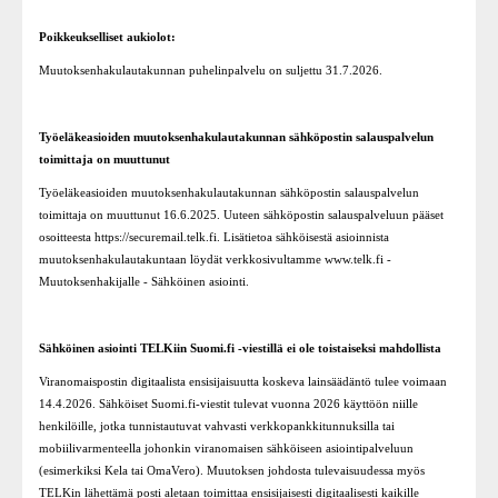
Poikkeukselliset aukiolot:
Muutoksenhakulautakunnan puhelinpalvelu on suljettu 31.7.2026.
Työeläkeasioiden muutoksenhakulautakunnan sähköpostin salauspalvelun
toimittaja on muuttunut
Työeläkeasioiden muutoksenhakulautakunnan sähköpostin salauspalvelun
toimittaja on muuttunut 16.6.2025. Uuteen sähköpostin salauspalveluun pääset
osoitteesta https://securemail.telk.fi. Lisätietoa sähköisestä asioinnista
muutoksenhakulautakuntaan löydät verkkosivultamme www.telk.fi -
Muutoksenhakijalle - Sähköinen asiointi.
Sähköinen asiointi TELKiin Suomi.fi -viestillä ei ole toistaiseksi mahdollista
Viranomaispostin digitaalista ensisijaisuutta koskeva lainsäädäntö tulee voimaan
14.4.2026. Sähköiset Suomi.fi-viestit tulevat vuonna 2026 käyttöön niille
henkilöille, jotka tunnistautuvat vahvasti verkkopankkitunnuksilla tai
mobiilivarmenteella johonkin viranomaisen sähköiseen asiointipalveluun
(esimerkiksi Kela tai OmaVero). Muutoksen johdosta tulevaisuudessa myös
TELKin lähettämä posti aletaan toimittaa ensisijaisesti digitaalisesti kaikille