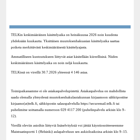
Muutoksenhakijalle
Oikeustapauksia
Eläkelaitokselle
TELKin keskimääräinen käsittelyaika on heinäkuussa 2026 noin kuudesta
yhdeksään kuukautta. Yksittäisen muutoksenhakuasian käsittelyaika saattaa
TELK Työpaikkana
poiketa merkittävästi keskimääräisestä käsittelyajasta.
Ammatilliseen kuntoutukseen liittyvät asiat käsitellään kiireellisinä. Niiden
Medialle
keskimääräinen käsittelyaika on noin neljä kuukautta.
Linkit
TELKissä on vireillä 30.7.2026 yhteensä 4 146 asiaa.
Toimipaikassamme ei ole asiakaspalvelupistettä. Asiakaspalvelua on mahdollista
saada olemalla yhteydessä muutoksenhakulautakunnan kirjaamoon sähköpostitse
kirjaamo(at)telk.fi, sähköpostin salauspalvelulla
https://securemail.telk.fi
tai
puhelimitse soittamalla numeroon 029 4117 200 (puhelinpalvelu arkisin klo 9–
12).
Vireillä oleviin asioihin liittyviä lisäselvityksiä voi jättää käyntiosoitteeseemme
Maistraatinportti 1 (Helsinki) aulapalveluun sen aukioloaikoina arkisin klo 9–15.