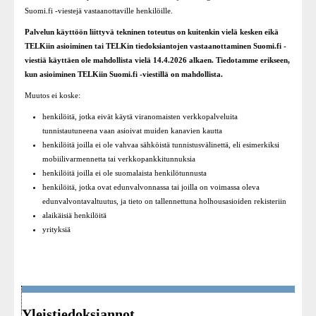
Suomi.fi -viestejä vastaanottaville henkilöille.
Palvelun käyttöön liittyvä tekninen toteutus on kuitenkin vielä kesken eikä
TELKiin asioiminen tai TELKin tiedoksiantojen vastaanottaminen Suomi.fi -
viestiä käyttäen ole mahdollista vielä 14.4.2026 alkaen. Tiedotamme erikseen,
kun asioiminen TELKiin Suomi.fi -viestillä on mahdollista.
Muutos ei koske:
henkilöitä, jotka eivät käytä viranomaisten verkkopalveluita
tunnistautuneena vaan asioivat muiden kanavien kautta
henkilöitä joilla ei ole vahvaa sähköistä tunnistusvälinettä, eli esimerkiksi
mobiilivarmennetta tai verkkopankkitunnuksia
henkilöitä joilla ei ole suomalaista henkilötunnusta
henkilöitä, jotka ovat edunvalvonnassa tai joilla on voimassa oleva
edunvalvontavaltuutus, ja tieto on tallennettuna holhousasioiden rekisteriin
alaikäisiä henkilöitä
yrityksiä
Yleistiedoksiannot