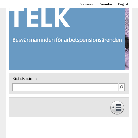
Suomeksi
Svenska
English
Etsi sivustolta
Framsidan
Verksamhet