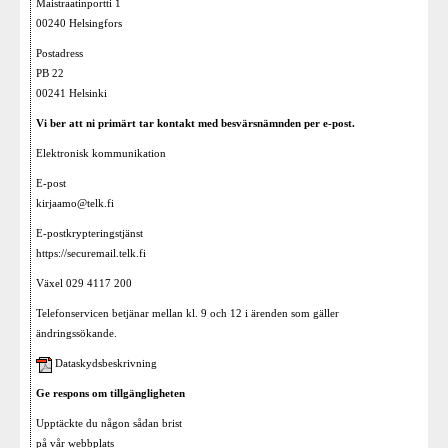
Maistraatinportti 1
00240 Helsingfors
Postadress
PB 22
00241 Helsinki
Vi ber att ni primärt tar kontakt med besvärsnämnden per e-post.
Elektronisk kommunikation
E-post
kirjaamo@telk.fi
E-postkrypteringstjänst
https://securemail.telk.fi
Växel 029 4117 200
Telefonservicen betjänar mellan kl. 9 och 12 i ärenden som gäller
ändringssökande.
Dataskydsbeskrivning
Ge respons om tillgängligheten
Upptäckte du någon sådan brist
på vår webbplats