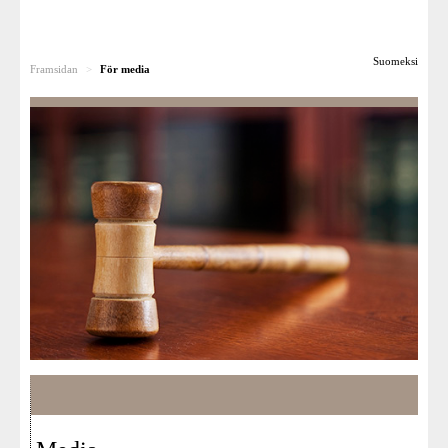
Till dig som söker ändring
Suomeksi
Framsidan
>
För media
Rättsfall
För pensionsanstalterna
Besvärsnämnden som arbetsplats
För media
Länkar