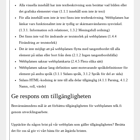
Alla visuella innehåll har inte textbeskrivning som berättar vad bilden eller
det grafiska elementet visar (1.1.1 innehåll som inte är text)
För alla innehåll som inte är text finns inte textbeskrivning. Webbplatsen har
länkar vars funktionalitet inte är tydlig ur skärmanvändarens synvinkel.
(1.3.1. Information och relationer, 1.3.2 Meningsfull ordning)
Det finns inte val för ändrande av textstorlek på webbplatsen (1.4.4
Förändring av textstorlek)
Det är inte möjligt att på webbplatsen flytta med tangentbordet till alla
element på sidan eller bort från dem (2.1.2 Ingen tangentbordsfälla)
Webbplatsen saknar webbplatskarta (2.4.5 Flera olika sätt)
Webbplatsen saknar lang-definition samt motsvarande språkdefinitioner för
element på andra språk (3.1.1 Sidans språk, 3.1.2 Språk för del av sida)
Sidans HTML-kodning är inte till alla delar tillgänglig (4.1.1 Parsing, 4.1.2
Namn, roll, värde)
Ge respons om tillgängligheten
Besvärsnämndens mål är att förbättra tillgängligheten för webbplatsen telk.fi
genom utvecklingsarbete.
Upptäckte du någon brist på vår webbplats som gäller tillgängligheten? Berätta
det för oss så gör vi vårt bästa för att åtgärda bristen.