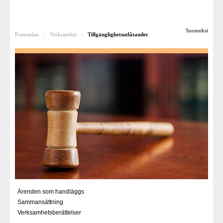
Till dig som söker ändring
Suomeksi
Framsidan
>
Verksamhet
>
Tillgänglighetsutlåtandet
Rättsfall
För pensionsanstalterna
Besvärsnämnden som arbetsplats
För media
Länkar
Ärenden som handläggs
Sammansättning
Verksamhetsberättelser