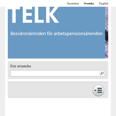
Suomeksi
Svenska
English
Etsi sivustolta
Framsidan
Verksamhet