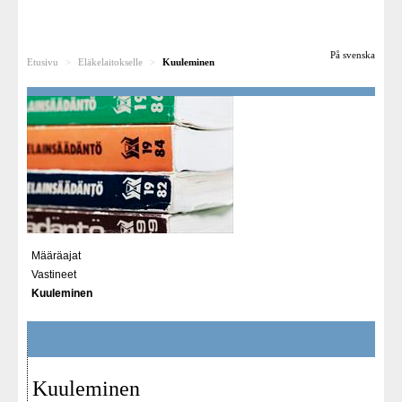
Muutoksenhakijalle
På svenska
Etusivu
>
Eläkelaitokselle
>
Kuuleminen
Oikeustapauksia
Eläkelaitokselle
TELK Työpaikkana
Medialle
Linkit
Määräajat
Vastineet
Kuuleminen
Kuuleminen