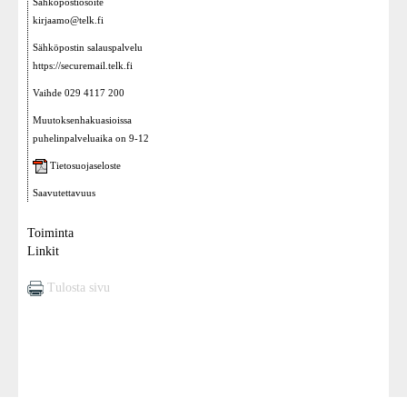
Sähköpostiosoite
kirjaamo@telk.fi
Sähköpostin salauspalvelu
https://securemail.telk.fi
Vaihde 029 4117 200
Muutoksenhakuasioissa
puhelinpalveluaika on 9-12
Tietosuojaseloste
Saavutettavuus
Toiminta
Linkit
Tulosta sivu