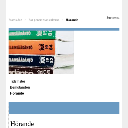
Till dig som söker ändring
Suomeksi
Framsidan
>
För pensionsanstalterna
>
Hörande
Rättsfall
För pensionsanstalterna
Besvärsnämnden som arbetsplats
För media
Länkar
Tidsfrister
Bemötanden
Hörande
Hörande