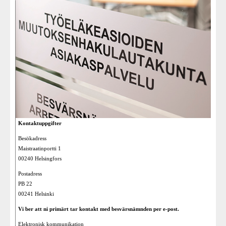
Kontaktuppgifter
Besökadress
Maistraatinportti 1
00240 Helsingfors
Postadress
PB 22
00241 Helsinki
Vi ber att ni primärt tar kontakt med besvärsnämnden per e-post.
Elektronisk kommunikation