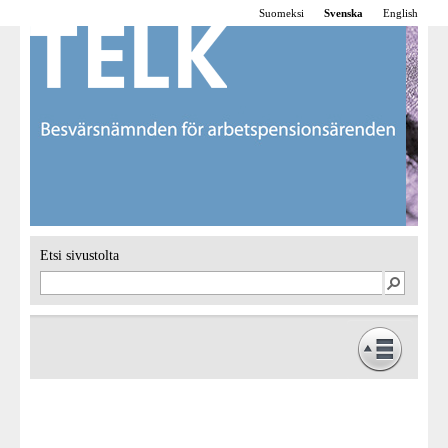
Suomeksi
Svenska
English
Etsi sivustolta
Framsidan
Verksamhet