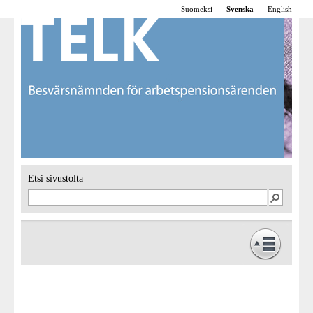
Suomeksi
Svenska
English
Etsi sivustolta
Framsidan
Verksamhet