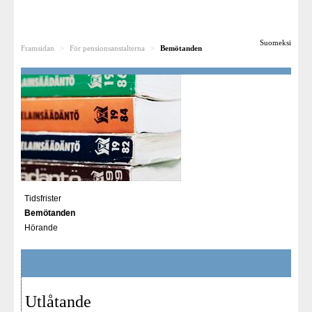
Till dig som söker ändring
Suomeksi
Framsidan
>
För pensionsanstalterna
>
Bemötanden
Rättsfall
För pensionsanstalterna
Besvärsnämnden som arbetsplats
För media
Länkar
Tidsfrister
Bemötanden
Hörande
Utlåtande