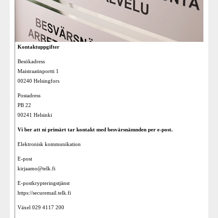
Kontaktuppgifter
Besökadress
Maistraatinportti 1
00240 Helsingfors
Postadress
PB 22
00241 Helsinki
Vi ber att ni primärt tar kontakt med besvärsnämnden per e-post.
Elektronisk kommunikation
E-post
kirjaamo@telk.fi
E-postkrypteringstjänst
https://securemail.telk.fi
Växel 029 4117 200