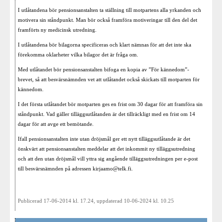
I utlåtandena bör pensionsanstalten ta ställning till motpartens alla yrkanden och
motivera sin ståndpunkt. Man bör också framföra motiveringar till den del det
framförts ny medicinsk utredning.
I utlåtandena bör bilagorna specificeras och klart nämnas för att det inte ska
förekomma oklarheter vilka bilagor det är fråga om.
Med utlåtandet bör pensionsanstalten bifoga en kopia av ”För kännedom”-
brevet, så att besvärsnämnden vet att utlåtandet också skickats till motparten för
kännedom.
I det första utlåtandet bör motparten ges en frist om 30 dagar för att framföra sin
ståndpunkt. Vad gäller tilläggsutlåtanden är det tillräckligt med en frist om 14
dagar för att avge ett bemötande.
Ifall pensionsanstalten inte utan dröjsmål ger ett nytt tilläggsutlåtande är det
önskvärt att pensionsanstalten meddelar att det inkommit ny tilläggsutredning
och att den utan dröjsmål vill yttra sig angående tilläggsutredningen per e-post
till besvärsnämnden på adressen
kirjaamo@telk.fi
.
Publicerad 17-06-2014 kl. 17.24, uppdaterad 10-06-2024 kl. 10.25