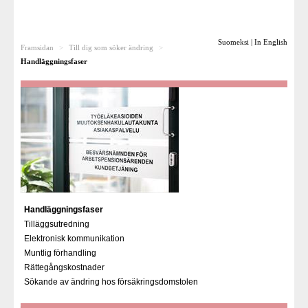
Till dig som söker ändring
Suomeksi
|
In English
Framsidan
>
Till dig som söker ändring
>
Rättsfall
Handläggningsfaser
För pensionsanstalterna
Besvärsnämnden som arbetsplats
För media
Länkar
Handläggningsfaser
Tilläggsutredning
Elektronisk kommunikation
Muntlig förhandling
Rättegångskostnader
Sökande av ändring hos försäkringsdomstolen