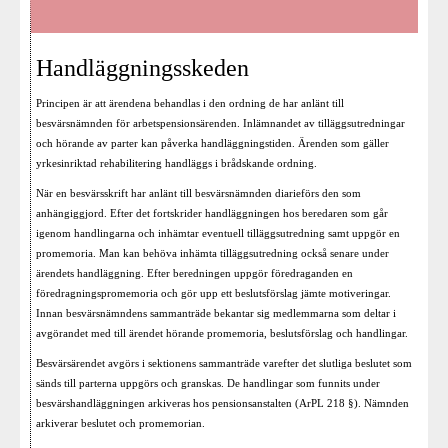
Handläggningsskeden
Principen är att ärendena behandlas i den ordning de har anlänt till
besvärsnämnden för arbetspensionsärenden. Inlämnandet av tilläggsutredningar
och hörande av parter kan påverka handläggningstiden. Ärenden som gäller
yrkesinriktad rehabilitering handläggs i brådskande ordning.
När en besvärsskrift har anlänt till besvärsnämnden diarieförs den som
anhängiggjord. Efter det fortskrider handläggningen hos beredaren som går
igenom handlingarna och inhämtar eventuell tilläggsutredning samt uppgör en
promemoria. Man kan behöva inhämta tilläggsutredning också senare under
ärendets handläggning. Efter beredningen uppgör föredraganden en
föredragningspromemoria och gör upp ett beslutsförslag jämte motiveringar.
Innan besvärsnämndens sammanträde bekantar sig medlemmarna som deltar i
avgörandet med till ärendet hörande promemoria, beslutsförslag och handlingar.
Besvärsärendet avgörs i sektionens sammanträde varefter det slutliga beslutet som
sänds till parterna uppgörs och granskas. De handlingar som funnits under
besvärshandläggningen arkiveras hos pensionsanstalten (ArPL 218 §). Nämnden
arkiverar beslutet och promemorian.