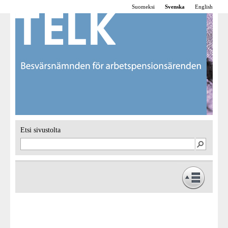
Suomeksi
Svenska
English
Etsi sivustolta
Framsidan
Verksamhet