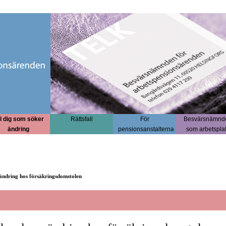
ll dig som söker
Rättsfall
För
Besvärsnämnd
ändring
pensionsanstalterna
som arbetspla
ändring hos försäkringsdomstolen