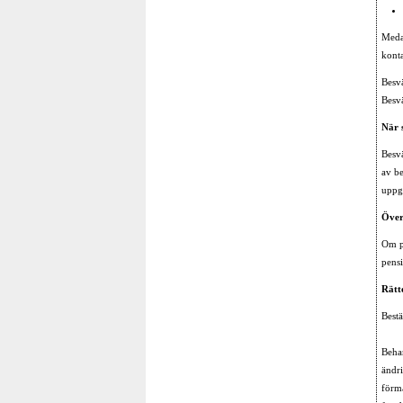
Meda
kont
Besvä
Besv
När 
Besvä
av be
uppg
Över
Om pe
pensi
Rätt
Best
Behan
ändri
förm