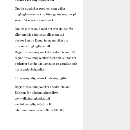
Om du upptäcker problem som gäller
d
tillgängligheten ska du först ge oss respons på
saken. Vi svarar inom 2 veckor.
Om du inte är nöjd med det svar du har fått
eller inte får något svar alls inom två
veckor kan du lämna in en anmälan om
bristande tillgänglighet till
Regionförvaltningsverket i Södra Finland. På
regionförvaltningsverkets webbplats finns det
beskrivet hur du kan lämna in en anmälan och
hur ärendet behandlas.
Tillsynsmyndighetens kontaktuppgifter:
Regionförvaltningsverket i Södra Finland
Enheten för tillgänglighetstillsyn
www.tillgänglighetskrav.fi
webbtillganglighet(at)rfv.fi
telefonnummer växeln 0295 016 000