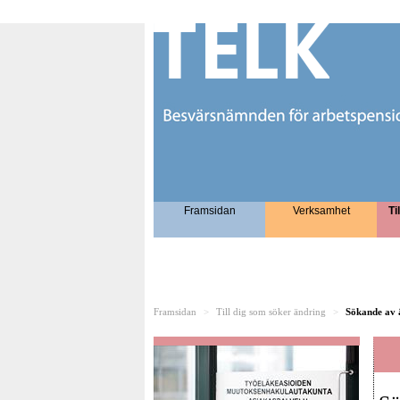
Framsidan
Verksamhet
Ti
Framsidan
>
Till dig som söker ändring
>
Sökande av 