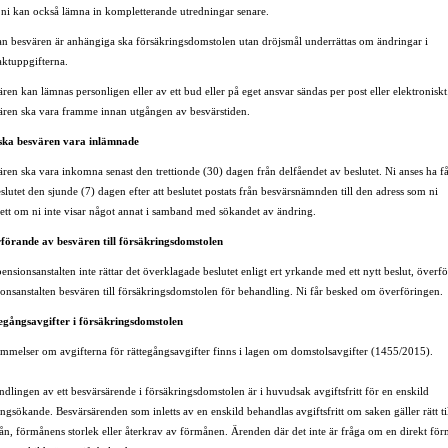
ni kan också lämna in kompletterande utredningar senare.
n besvären är anhängiga ska försäkringsdomstolen utan dröjsmål underrättas om ändringar i
aktuppgifterna.
ren kan lämnas personligen eller av ett bud eller på eget ansvar sändas per post eller elektroniskt
ären ska vara framme innan utgången av besvärstiden.
ska besvären vara inlämnade
ren ska vara inkomna senast den trettionde (30) dagen från delfåendet av beslutet. Ni anses ha få
slutet den sjunde (7) dagen efter att beslutet postats från besvärsnämnden till den adress som ni
ett om ni inte visar något annat i samband med sökandet av ändring.
förande av besvären till försäkringsdomstolen
nsionsanstalten inte rättar det överklagade beslutet enligt ert yrkande med ett nytt beslut, överfö
onsanstalten besvären till försäkringsdomstolen för behandling. Ni får besked om överföringen.
egångsavgifter i försäkringsdomstolen
ämmelser om avgifterna för rättegångsavgifter finns i lagen om domstolsavgifter (1455/2015).
dlingen av ett besvärsärende i försäkringsdomstolen är i huvudsak avgiftsfritt för en enskild
ngsökande. Besvärsärenden som inletts av en enskild behandlas avgiftsfritt om saken gäller rätt ti
ån, förmånens storlek eller återkrav av förmånen. Ärenden där det inte är fråga om en direkt fö