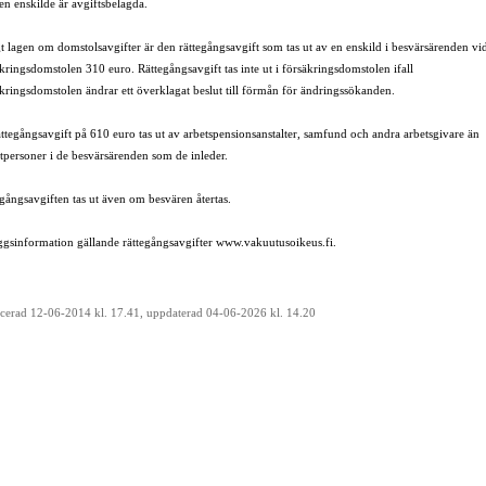
en enskilde är avgiftsbelagda.
t lagen om domstolsavgifter är den rättegångsavgift som tas ut av en enskild i besvärsärenden vi
kringsdomstolen 310 euro. Rättegångsavgift tas inte ut i försäkringsdomstolen ifall
kringsdomstolen ändrar ett överklagat beslut till förmån för ändringssökanden.
ttegångsavgift på 610 euro tas ut av arbetspensionsanstalter, samfund och andra arbetsgivare än
tpersoner i de besvärsärenden som de inleder.
gångsavgiften tas ut även om besvären återtas.
äggsinformation gällande rättegångsavgifter
www.vakuutusoikeus.fi
.
icerad 12-06-2014 kl. 17.41, uppdaterad 04-06-2026 kl. 14.20