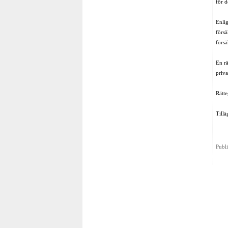
för d
Enlig
försä
försä
En rä
priva
Rätte
Till
Publ