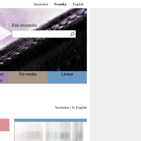
Suomeksi
Svenska
English
Etsi sivustolta
en
För media
Länkar
ts
Suomeksi
|
In English