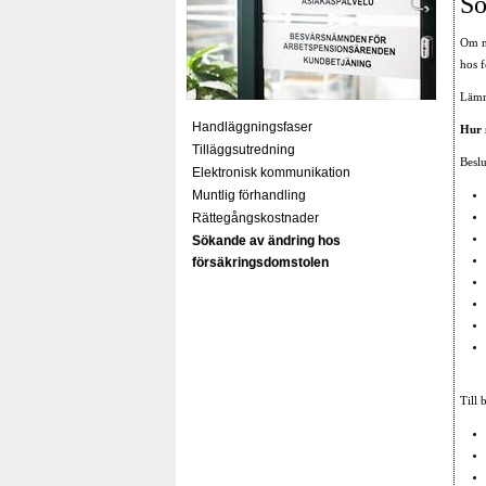
Sö
Om n
hos 
Lämna
Handläggningsfaser
Hur 
Tilläggsutredning
Beslu
Elektronisk kommunikation
Muntlig förhandling
Rättegångskostnader
Sökande av ändring hos
försäkringsdomstolen
Till 