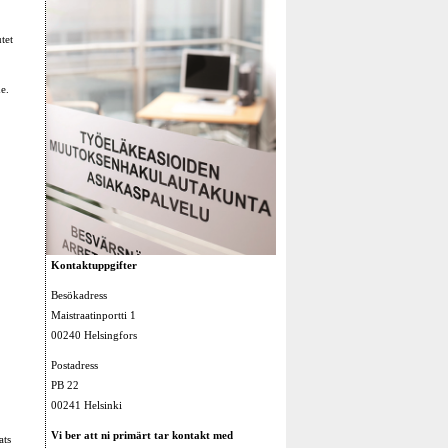
tet
de.
Kontaktuppgifter
Besökadress
Maistraatinportti 1
00240 Helsingfors
Postadress
PB 22
00241 Helsinki
Vi ber att ni primärt tar kontakt med
ats