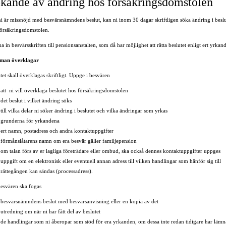
kande av ändring hos försäkringsdomstolen
i är missnöjd med besvärsnämndens beslut, kan ni inom 30 dagar skriftligen söka ändring i beslu
försäkringsdomstolen.
 in besvärsskriften till pensionsanstalten, som då har möjlighet att rätta beslutet enligt ert yrkan
man överklagar
tet skall överklagas skriftligt. Uppge i besvären
att ni vill överklaga beslutet hos försäkringsdomstolen
det beslut i vilket ändring söks
till vilka delar ni söker ändring i beslutet och vilka ändringar som yrkas
grunderna för yrkandena
ert namn, postadress och andra kontaktuppgifter
förmånslåtarens namn om era besvär gäller familjepension
om talan förs av er lagliga företrädare eller ombud, ska också dennes kontaktuppgifter uppges
uppgift om en elektronisk eller eventuell annan adress till vilken handlingar som hänför sig till
rättegången kan sändas (processadress).
besvären ska fogas
besvärsnämndens beslut med besvärsanvisning eller en kopia av det
utredning om när ni har fått del av beslutet
de handlingar som ni åberopar som stöd för era yrkanden, om dessa inte redan tidigare har lämn