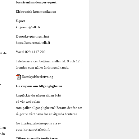
besvärsnämnden per e-post.
Elektronisk kommunikation
E-post
kirjaamo@telk.fi
.
E-postkrypteringstjänst
https://securemail.telk.fi
Växel 029 4117 200
tt del
Telefonservicen betjänar mellan kl. 9 och 12 i
ärenden som gäller ändringssökande.
Dataskydsbeskrivning
r
Ge respons om tillgängligheten
Upptäckte du någon sådan brist
på vår webbplats
som gäller tillgängligheten? Berätta det för oss
så gör vi vårt bästa för att åtgärda bristerna.
Ge tillgänglighetsrespons via e-
ll en
post: kirjaamo(at)telk.fi.
rmån
Tillsyn över tillgängligheten